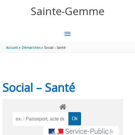
Aller au contenu
Aller au pied de page
Sainte-Gemme
MENU
PRINCIPAL
Accueil
Démarches
Social – Santé
Social – Santé