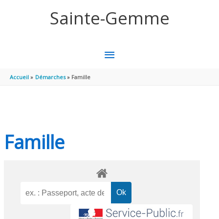
Aller au contenu
Aller au pied de page
Sainte-Gemme
MENU
PRINCIPAL
Accueil
Démarches
Famille
Famille