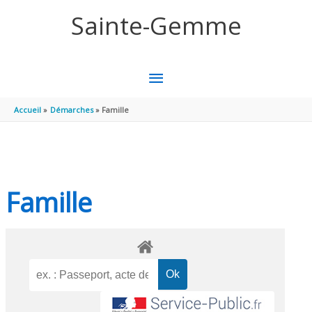
Aller au contenu
Aller au pied de page
Sainte-Gemme
MENU
PRINCIPAL
Accueil
Démarches
Famille
Famille