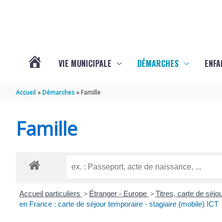
Aller au contenu
Aller au pied de page
VIE MUNICIPALE
DÉMARCHES
ENFA
ACTUALITÉS
Accueil
Démarches
Famille
DE
Famille
SAINTE-
GEMME
Accueil particuliers
>
Étranger - Europe
>
Titres, carte de séj
en France : carte de séjour temporaire - stagiaire (mobile) ICT