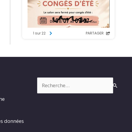
Rechercher :
rme
es données