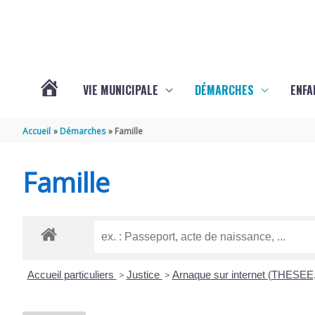
Aller au contenu
Aller au pied de page
VIE MUNICIPALE
DÉMARCHES
ENFA
ACTUALITÉS
Accueil
Démarches
Famille
DE
Famille
SAINTE-
GEMME
Accueil particuliers
>
Justice
>
Arnaque sur internet (THESEE,