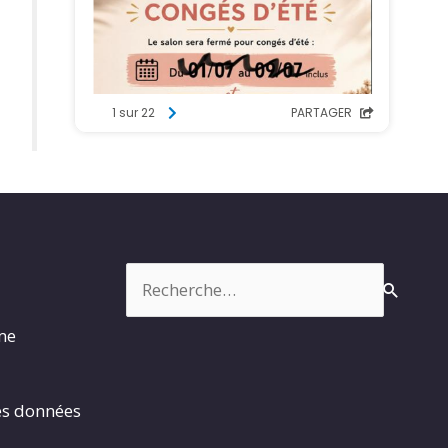
Rechercher :
rme
es données