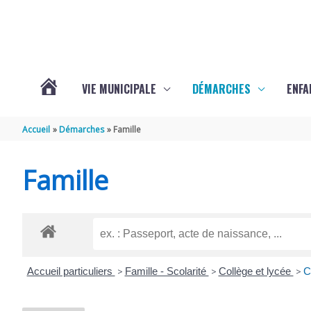
Aller au contenu
Aller au pied de page
VIE MUNICIPALE
DÉMARCHES
ENFA
ACTUALITÉS
Accueil
Démarches
Famille
DE
Famille
SAINTE-
GEMME
Accueil particuliers
>
Famille - Scolarité
>
Collège et lycée
>
C