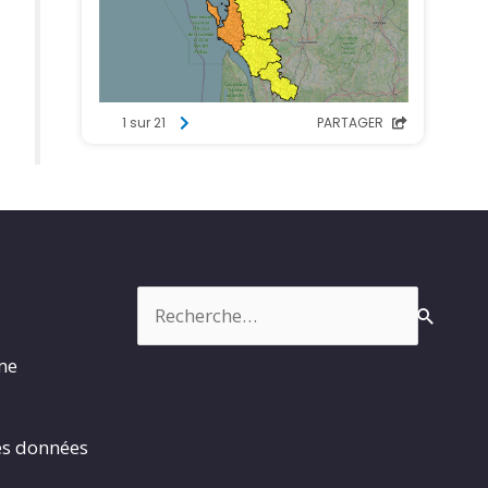
Rechercher :
rme
es données