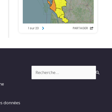
Rechercher :
rme
es données