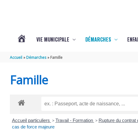
Aller au contenu
Aller au pied de page
VIE MUNICIPALE
DÉMARCHES
ENFA
ACTUALITÉS
Accueil
Démarches
Famille
DE
Famille
SAINTE-
GEMME
Accueil particuliers
>
Travail - Formation
>
Rupture du contrat 
cas de force majeure