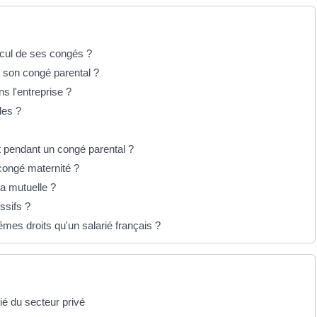
lcul de ses congés ?
t son congé parental ?
ns l'entreprise ?
les ?
ent pendant un congé parental ?
congé maternité ?
la mutuelle ?
ssifs ?
êmes droits qu'un salarié français ?
ié du secteur privé