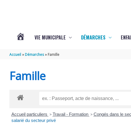
Aller au contenu
Aller au pied de page
VIE MUNICIPALE
DÉMARCHES
ENFA
ACTUALITÉS
Accueil
Démarches
Famille
DE
Famille
SAINTE-
GEMME
Accueil particuliers
>
Travail - Formation
>
Congés dans le sec
salarié du secteur privé