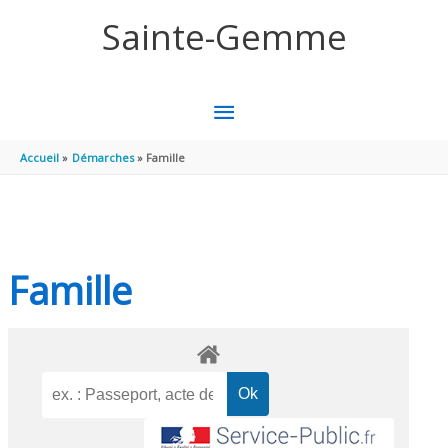
Aller au contenu
Aller au pied de page
Sainte-Gemme
MENU
PRINCIPAL
Accueil
Démarches
Famille
Famille