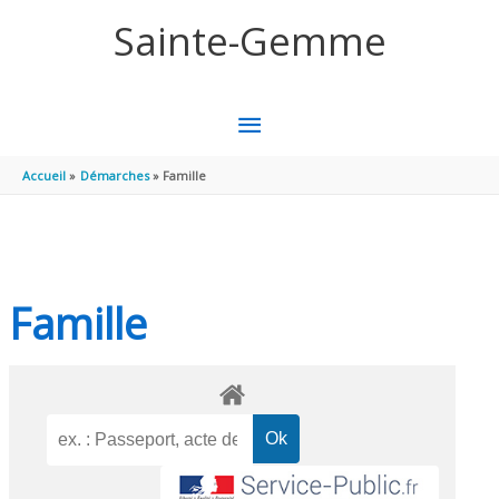
Aller au contenu
Aller au pied de page
Sainte-Gemme
MENU
PRINCIPAL
Accueil
Démarches
Famille
Famille