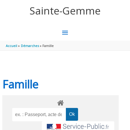
Aller au contenu
Aller au pied de page
Sainte-Gemme
MENU
PRINCIPAL
Accueil
Démarches
Famille
Famille