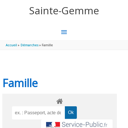
Aller au contenu
Aller au pied de page
Sainte-Gemme
MENU
PRINCIPAL
Accueil
Démarches
Famille
Famille