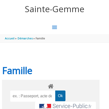
Aller au contenu
Aller au pied de page
Sainte-Gemme
MENU
PRINCIPAL
Accueil
Démarches
Famille
Famille