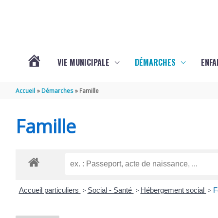
Aller au contenu
Aller au pied de page
VIE MUNICIPALE
DÉMARCHES
ENFA
ACTUALITÉS
Accueil
Démarches
Famille
DE
Famille
SAINTE-
GEMME
Accueil particuliers
>
Social - Santé
>
Hébergement social
>
F