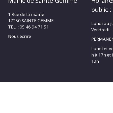
Mairie de Sainte-Gemme
Horaire
public :
1 Rue de la mairie
17250 SAINTE GEMME
Lundi au j
TEL : 05 46 94 71 51
Vendredi :
Nous écrire
PERMANEN
Lundi et V
h à 17h et
12h