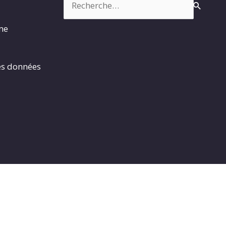
rme
es données