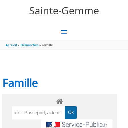
Aller au contenu
Aller au pied de page
Sainte-Gemme
MENU
PRINCIPAL
Accueil
Démarches
Famille
Famille