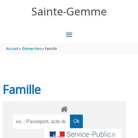
Aller au contenu
Aller au pied de page
Sainte-Gemme
MENU
PRINCIPAL
Accueil
Démarches
Famille
Famille