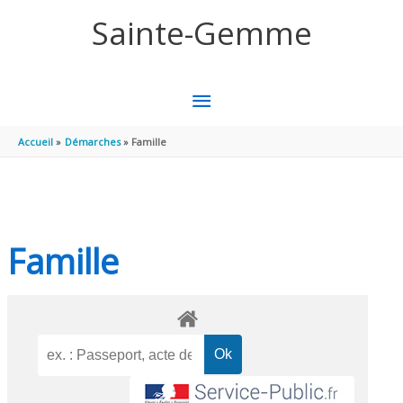
Aller au contenu
Aller au pied de page
Sainte-Gemme
MENU
PRINCIPAL
Accueil
Démarches
Famille
Famille