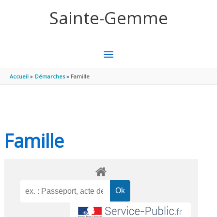
Aller au contenu
Aller au pied de page
Sainte-Gemme
MENU
PRINCIPAL
Accueil
Démarches
Famille
Famille