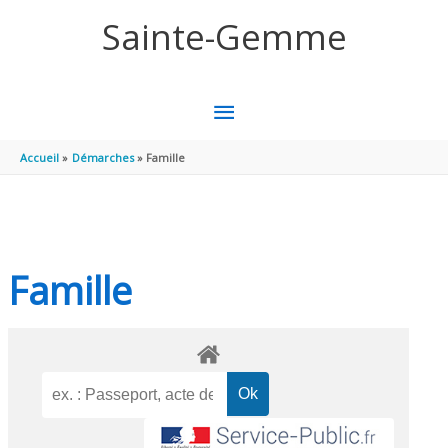
Aller au contenu
Aller au pied de page
Sainte-Gemme
MENU
PRINCIPAL
Accueil
Démarches
Famille
Famille