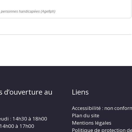
es personnes handicapées (Agefiph)
s d’ouverture au
Liens
Accessibilité : non confo
Plan du site
eudi : 14h30 à 18h00
Mentions légales
 14h00 à 17h00
Politique de protection d