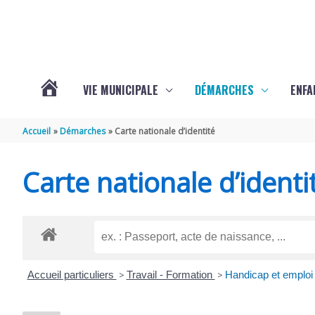
Aller au contenu
Aller au pied de page
VIE MUNICIPALE
DÉMARCHES
ENFA
ACTUALITÉS
Accueil
Démarches
Carte nationale d’identité
DE
Carte nationale d’identi
SAINTE-
GEMME
Accueil particuliers
>
Travail - Formation
>
Handicap et emploi 