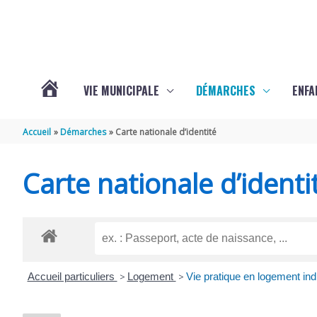
Aller au contenu
Aller au pied de page
VIE MUNICIPALE
DÉMARCHES
ENFA
ACTUALITÉS
Accueil
Démarches
Carte nationale d’identité
DE
Carte nationale d’identi
SAINTE-
GEMME
Accueil particuliers
>
Logement
>
Vie pratique en logement ind