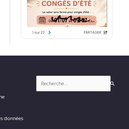
Rechercher :
rme
es données