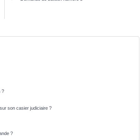
 ?
r son casier judiciaire ?
mande ?