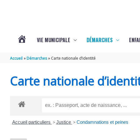
Aller au contenu
Aller au pied de page
VIE MUNICIPALE
DÉMARCHES
ENFA
ACTUALITÉS
Accueil
Démarches
Carte nationale d’identité
DE
Carte nationale d’identi
SAINTE-
GEMME
Accueil particuliers
>
Justice
>
Condamnations et peines