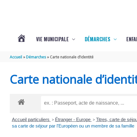
Aller au contenu
Aller au pied de page
VIE MUNICIPALE
DÉMARCHES
ENFA
ACTUALITÉS
Accueil
Démarches
Carte nationale d’identité
DE
Carte nationale d’identi
SAINTE-
GEMME
Accueil particuliers
>
Étranger - Europe
>
Titres, carte de séj
sa carte de séjour par l'Européen ou un membre de sa famille