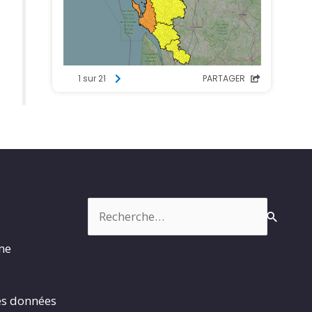
Rechercher :
rme
es données