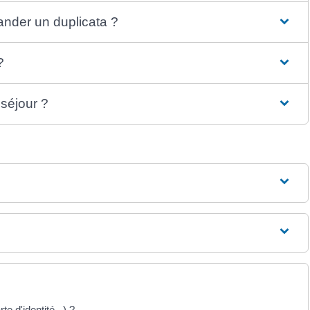
ander un duplicata ?
?
 séjour ?
te d'identité...) ?