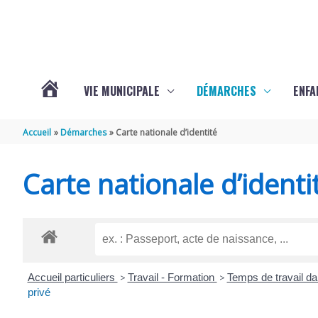
Aller au contenu
Aller au pied de page
VIE MUNICIPALE
DÉMARCHES
ENFA
ACTUALITÉS
Accueil
Démarches
Carte nationale d’identité
DE
Carte nationale d’identi
SAINTE-
GEMME
Accueil particuliers
>
Travail - Formation
>
Temps de travail da
privé