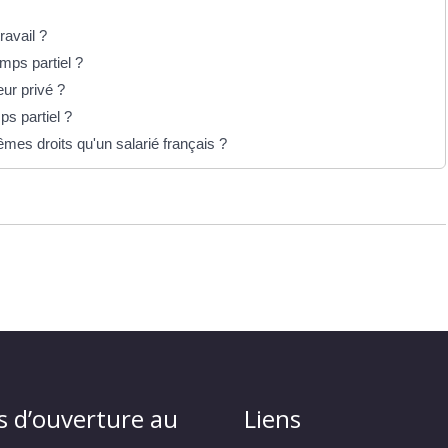
ravail ?
emps partiel ?
ur privé ?
ps partiel ?
êmes droits qu'un salarié français ?
s d’ouverture au
Liens