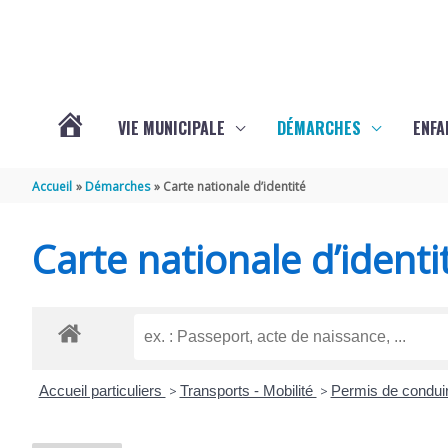
Aller au contenu
Aller au pied de page
VIE MUNICIPALE
DÉMARCHES
ENFA
ACTUALITÉS
Accueil
Démarches
Carte nationale d’identité
DE
Carte nationale d’identi
SAINTE-
GEMME
Accueil particuliers
>
Transports - Mobilité
>
Permis de condui