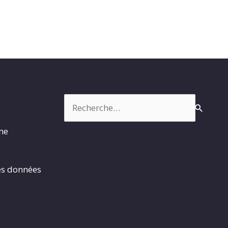
Rechercher :
rme
es données