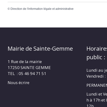
©
Direction de l'information légale et administrative
Mairie de Sainte-Gemme
Horaire
public :
1 Rue de la mairie
17250 SAINTE GEMME
Lundi au j
TEL : 05 46 94 71 51
Vendredi :
Nous écrire
PERMANEN
Lundi et V
h à 17h et
12h