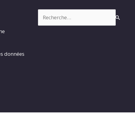
Rechercher :
rme
es données