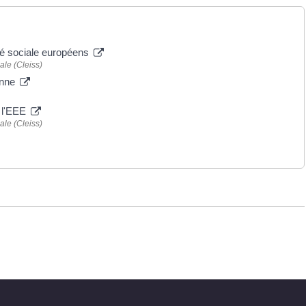
té sociale européens
ale (Cleiss)
enne
e l'EEE
ale (Cleiss)