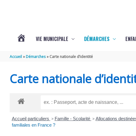
Aller au contenu
Aller au pied de page
VIE MUNICIPALE
DÉMARCHES
ENFA
ACTUALITÉS
Accueil
Démarches
Carte nationale d’identité
DE
Carte nationale d’identi
SAINTE-
GEMME
Accueil particuliers
>
Famille - Scolarité
>
Allocations destinée
familiales en France ?