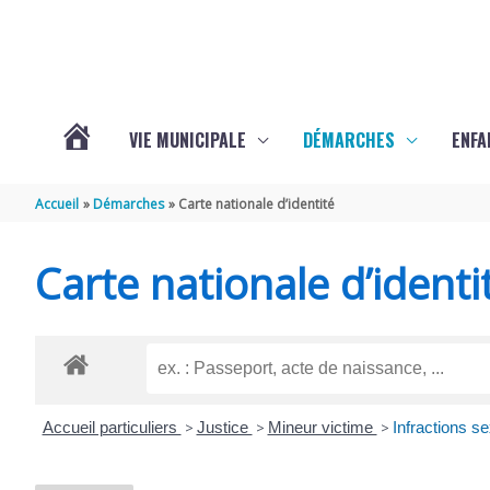
Aller au contenu
Aller au pied de page
VIE MUNICIPALE
DÉMARCHES
ENFA
ACTUALITÉS
Accueil
Démarches
Carte nationale d’identité
DE
Carte nationale d’identi
SAINTE-
GEMME
Accueil particuliers
>
Justice
>
Mineur victime
>
Infractions s