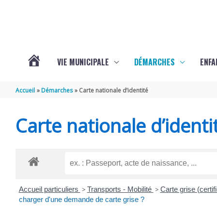
Aller au contenu
Aller au pied de page
VIE MUNICIPALE
DÉMARCHES
ENFA
ACTUALITÉS
Accueil
Démarches
Carte nationale d’identité
DE
Carte nationale d’identi
SAINTE-
GEMME
Accueil particuliers
>
Transports - Mobilité
>
Carte grise (certif
charger d'une demande de carte grise ?