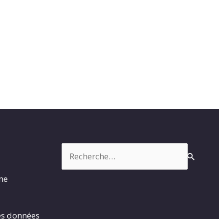
Rechercher :
rme
es données