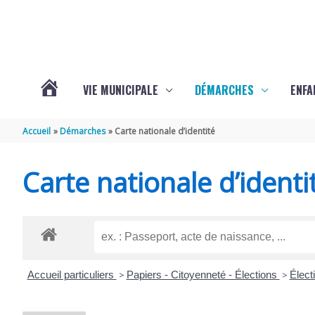
Aller au contenu
Aller au pied de page
VIE MUNICIPALE
DÉMARCHES
ENFA
ACTUALITÉS
Accueil
Démarches
Carte nationale d’identité
DE
Carte nationale d’identi
SAINTE-
GEMME
Accueil particuliers
>
Papiers - Citoyenneté - Élections
>
Élect