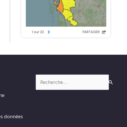
Rechercher :
rme
es données