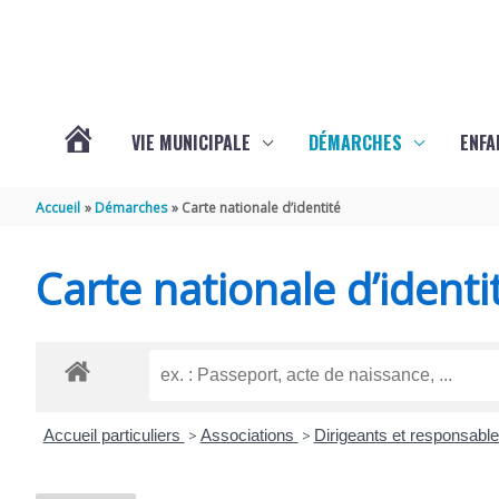
Aller au contenu
Aller au pied de page
VIE MUNICIPALE
DÉMARCHES
ENFA
ACTUALITÉS
Accueil
Démarches
Carte nationale d’identité
DE
Carte nationale d’identi
SAINTE-
GEMME
Accueil particuliers
>
Associations
>
Dirigeants et responsabl