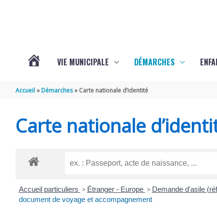
Aller au contenu
Aller au pied de page
VIE MUNICIPALE
DÉMARCHES
ENFA
ACTUALITÉS
Accueil
Démarches
Carte nationale d’identité
DE
Carte nationale d’identi
SAINTE-
GEMME
Accueil particuliers
>
Étranger - Europe
>
Demande d'asile (réfu
document de voyage et accompagnement