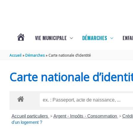
Aller au contenu
Aller au pied de page
VIE MUNICIPALE
DÉMARCHES
ENFA
ACTUALITÉS
Accueil
Démarches
Carte nationale d’identité
DE
Carte nationale d’identi
SAINTE-
GEMME
Accueil particuliers
>
Argent - Impôts - Consommation
>
Crédi
d'un logement ?