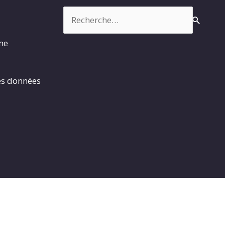
Rechercher :
rme
es données