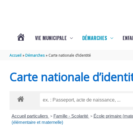
Aller au contenu
Aller au pied de page
VIE MUNICIPALE
DÉMARCHES
ENFA
ACTUALITÉS
Accueil
Démarches
Carte nationale d’identité
DE
Carte nationale d’identi
SAINTE-
GEMME
Accueil particuliers
>
Famille - Scolarité
>
École primaire (mate
(élémentaire et maternelle)