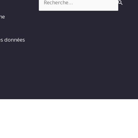
rme
es données