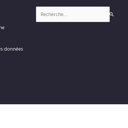
Rechercher :
rme
es données