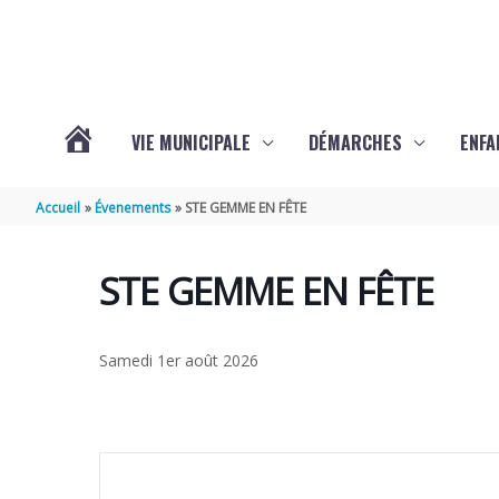
Aller au contenu
Aller au pied de page
VIE MUNICIPALE
DÉMARCHES
ENFA
ACTUALITÉS
Accueil
Évenements
STE GEMME EN FÊTE
DE
STE GEMME EN FÊTE
SAINTE-
Samedi 1er août 2026
GEMME