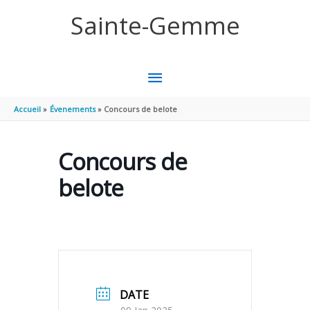
Aller au contenu
Aller au pied de page
Sainte-Gemme
MENU
PRINCIPAL
Accueil
Évenements
Concours de belote
Concours de
belote
DATE