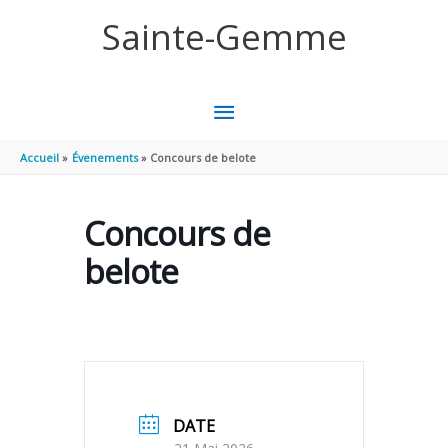
Aller au contenu
Aller au pied de page
Sainte-Gemme
MENU
PRINCIPAL
Accueil
Évenements
Concours de belote
Concours de
belote
DATE