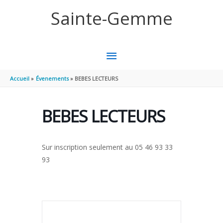
Aller au contenu
Aller au pied de page
Sainte-Gemme
MENU
PRINCIPAL
Accueil
Évenements
BEBES LECTEURS
BEBES LECTEURS
Sur inscription seulement au 05 46 93 33
93