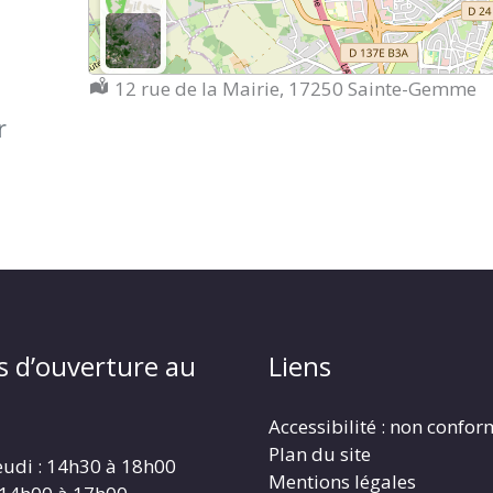
Localisation :
12 rue de la Mairie, 17250 Sainte-Gemme
r
s d’ouverture au
Liens
Accessibilité : non confo
Plan du site
eudi : 14h30 à 18h00
Mentions légales