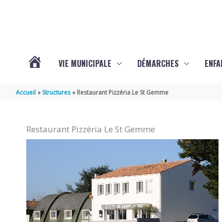
Aller au contenu
Aller au pied de page
VIE MUNICIPALE
DÉMARCHES
ENFA
ACTUALITÉS
Accueil
Structures
Restaurant Pizzéria Le St Gemme
DE
Restaurant Pizzéria Le St Gemme
SAINTE-
GEMME