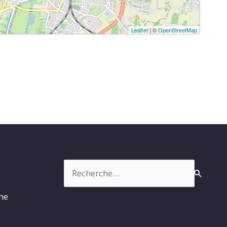
Leaflet
| ©
OpenStreetMap
Rechercher :
rme