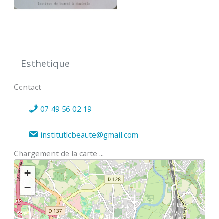
Esthétique
Contact
07 49 56 02 19
institutlcbeaute@gmail.com
Chargement de la carte ...
+
−