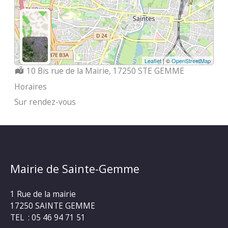
Leaflet
| ©
OpenStreetMap
Localisation :
10 Bis rue de la Mairie, 17250 STE GEMME
Horaires
Sur rendez-vous
Mairie de Sainte-Gemme
1 Rue de la mairie
17250 SAINTE GEMME
TEL : 05 46 94 71 51