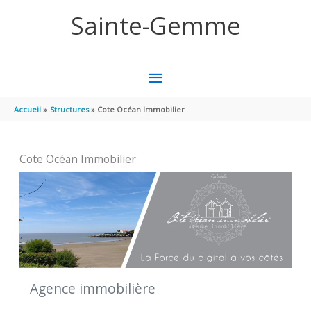
Aller au contenu
Aller au pied de page
Sainte-Gemme
MENU
PRINCIPAL
Accueil
Structures
Cote Océan Immobilier
Cote Océan Immobilier
Agence immobilière