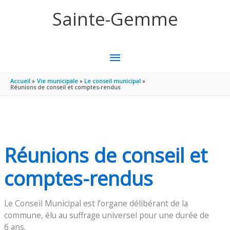
Aller au contenu
Aller au pied de page
Sainte-Gemme
MENU
PRINCIPAL
Accueil
Vie municipale
Le conseil municipal
Réunions de conseil et comptes-rendus
Réunions de conseil et
comptes-rendus
Le Conseil Municipal est l’organe délibérant de la
commune, élu au suffrage universel pour une durée de
6 ans.