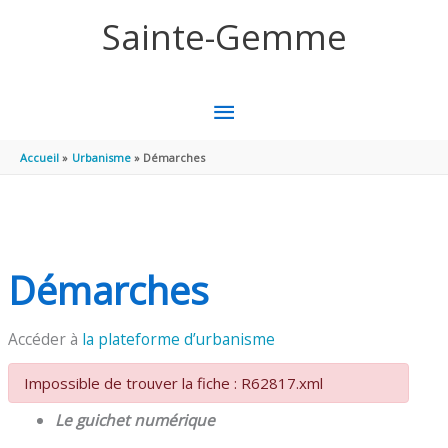
Aller au contenu
Aller au pied de page
Sainte-Gemme
MENU
PRINCIPAL
Accueil
Urbanisme
Démarches
Démarches
Accéder à
la plateforme d’urbanisme
Impossible de trouver la fiche : R62817.xml
Le guichet numérique