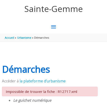
Aller au contenu
Aller au pied de page
Sainte-Gemme
MENU
PRINCIPAL
Accueil
Urbanisme
Démarches
Démarches
Accéder à
la plateforme d’urbanisme
Impossible de trouver la fiche : R12717.xml
Le guichet numérique