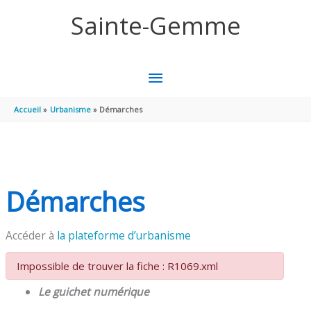
Aller au contenu
Aller au pied de page
Sainte-Gemme
MENU
PRINCIPAL
Accueil
Urbanisme
Démarches
Démarches
Accéder à
la plateforme d’urbanisme
Impossible de trouver la fiche : R1069.xml
Le guichet numérique