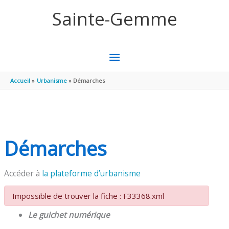
Aller au contenu
Aller au pied de page
Sainte-Gemme
MENU
PRINCIPAL
Accueil
Urbanisme
Démarches
Démarches
Accéder à
la plateforme d’urbanisme
Impossible de trouver la fiche : F33368.xml
Le guichet numérique