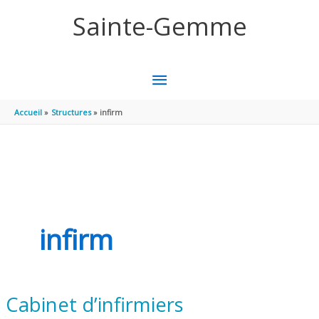
Aller au contenu
Aller au pied de page
Sainte-Gemme
MENU
PRINCIPAL
Accueil
Structures
infirm
infirm
Cabinet d’infirmiers