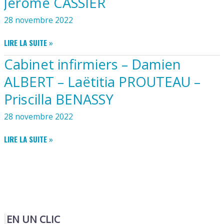
Jérôme CASSIER
28 novembre 2022
CABINET
LIRE LA SUITE »
INFIRMIER
Cabinet infirmiers – Damien
–
KARINE
ALBERT – Laëtitia PROUTEAU –
GIRARD
Priscilla BENASSY
–
YVAN
28 novembre 2022
GUTIERREZ
–
CABINET
LIRE LA SUITE »
JÉRÔME
INFIRMIERS
CASSIER
–
DAMIEN
ALBERT
–
LAËTITIA
PROUTEAU
EN UN CLIC