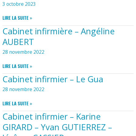
3 octobre 2023
CABINET
LIRE LA SUITE »
D’INFIRMIERS
Cabinet infirmière – Angéline
AUBERT
28 novembre 2022
CABINET
LIRE LA SUITE »
INFIRMIÈRE
Cabinet infirmier – Le Gua
–
ANGÉLINE
28 novembre 2022
AUBERT
CABINET
LIRE LA SUITE »
INFIRMIER
Cabinet infirmier – Karine
–
LE
GIRARD – Yvan GUTIERREZ –
GUA