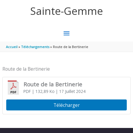
Aller au contenu
Aller au pied de page
Sainte-Gemme
MENU
PRINCIPAL
Accueil
Téléchargements
Route de la Bertinerie
Route de la Bertinerie
Route de la Bertinerie
PDF
| 132,89 Ko
| 17 Juillet 2024
Télécharger