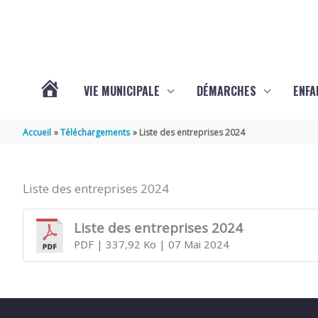
Aller au contenu
Aller au pied de page
VIE MUNICIPALE
DÉMARCHES
ENFA
ACTUALITÉS
Accueil
Téléchargements
Liste des entreprises 2024
DE
Liste des entreprises 2024
SAINTE-
Liste des entreprises 2024
PDF
| 337,92 Ko
| 07 Mai 2024
GEMME