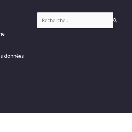
Rechercher :
rme
es données