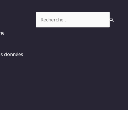
Rechercher :
rme
es données