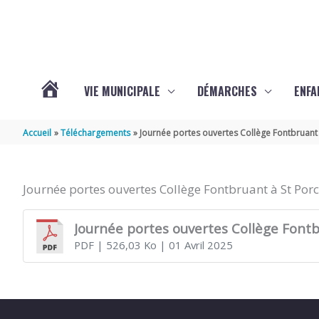
Aller au contenu
Aller au pied de page
VIE MUNICIPALE
DÉMARCHES
ENFA
ACTUALITÉS
Accueil
Téléchargements
Journée portes ouvertes Collège Fontbruant 
DE
Journée portes ouvertes Collège Fontbruant à St Por
SAINTE-
Journée portes ouvertes Collège Fontb
PDF
| 526,03 Ko
| 01 Avril 2025
GEMME